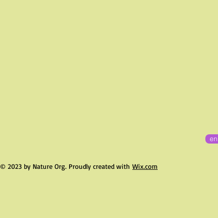
en
© 2023 by Nature Org. Proudly created with
Wix.com